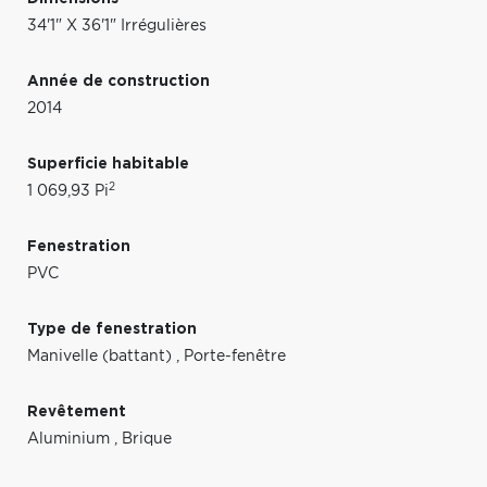
34'1" X 36'1" Irrégulières
Année de construction
2014
Superficie habitable
2
1 069,93 Pi
Fenestration
PVC
Type de fenestration
Manivelle (battant)
,
Porte-fenêtre
Revêtement
Aluminium
,
Brique