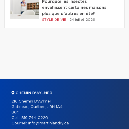
Pourquoi les insectes
envahissent certaines maisons
plus que d'autres en été?
STYLE DE VIE
|
24 juillet 2026
CHEMIN D'AYLMER
216 Chemin D'Aylmer
Gatineau, Québec, J9H 1A4
Bur.:
Cell.:
819 744-0220
Courriel:
info@martinlandry.ca