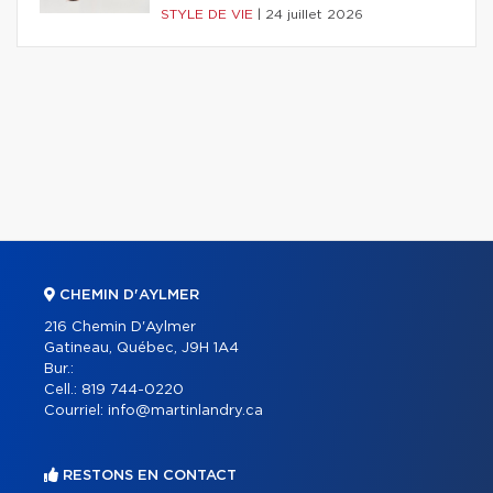
STYLE DE VIE
|
24 juillet 2026
CHEMIN D'AYLMER
216 Chemin D'Aylmer
Gatineau, Québec, J9H 1A4
Bur.:
Cell.:
819 744-0220
Courriel:
info@martinlandry.ca
RESTONS EN CONTACT