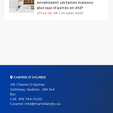
envahissent certaines maisons
plus que d'autres en été?
STYLE DE VIE
|
24 juillet 2026
CHEMIN D'AYLMER
216 Chemin D'Aylmer
Gatineau, Québec, J9H 1A4
Bur.:
Cell.:
819 744-0220
Courriel:
info@martinlandry.ca